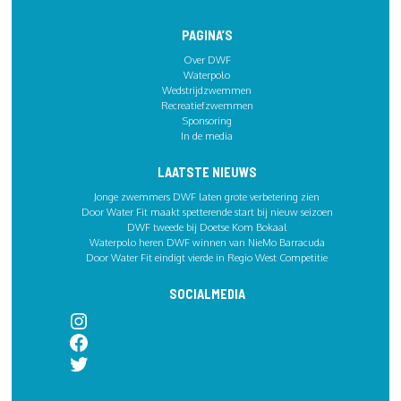
PAGINA’S
Over DWF
Waterpolo
Wedstrijdzwemmen
Recreatiefzwemmen
Sponsoring
In de media
LAATSTE NIEUWS
Jonge zwemmers DWF laten grote verbetering zien
Door Water Fit maakt spetterende start bij nieuw seizoen
DWF tweede bij Doetse Kom Bokaal
Waterpolo heren DWF winnen van NieMo Barracuda
Door Water Fit eindigt vierde in Regio West Competitie
SOCIALMEDIA
Instagram
Facebook
Twitter