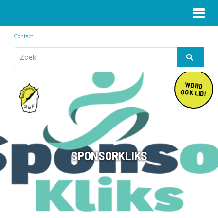
Contact
WORD
OOK LID!
SPONSORKLIKS