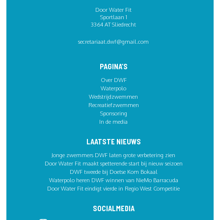
Door Water Fit
Sportlaan 1
3364 AT Sliedrecht
secretariaat.dwf@gmail.com
PAGINA’S
Over DWF
Waterpolo
Wedstrijdzwemmen
Recreatiefzwemmen
Sponsoring
In de media
LAATSTE NIEUWS
Jonge zwemmers DWF laten grote verbetering zien
Door Water Fit maakt spetterende start bij nieuw seizoen
DWF tweede bij Doetse Kom Bokaal
Waterpolo heren DWF winnen van NieMo Barracuda
Door Water Fit eindigt vierde in Regio West Competitie
SOCIALMEDIA