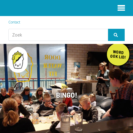
Contact
WORD
OOK LID!
BINGO!