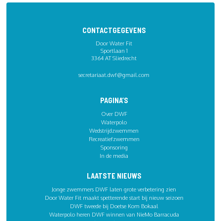
CONTACTGEGEVENS
Door Water Fit
Sportlaan 1
3364 AT Sliedrecht
secretariaat.dwf@gmail.com
PAGINA’S
Over DWF
Waterpolo
Wedstrijdzwemmen
Recreatiefzwemmen
Sponsoring
In de media
LAATSTE NIEUWS
Jonge zwemmers DWF laten grote verbetering zien
Door Water Fit maakt spetterende start bij nieuw seizoen
DWF tweede bij Doetse Kom Bokaal
Waterpolo heren DWF winnen van NieMo Barracuda