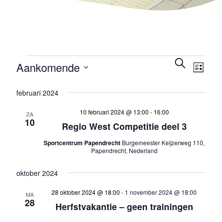
EVENEMENTEN
EVENEMEN
EVEN
Zoeken
Aankomende
Lijst
WEER
ZOEKEN
Selecteer
NAVIG
EN
februari 2024
een
WEERGEVE
datum.
NAVIGATIE
10 februari 2024 @ 13:00
-
16:00
ZA
10
Regio West Competitie deel 3
Sportcentrum Papendrecht
Burgemeester Keijzerweg 110,
Papendrecht, Nederland
oktober 2024
28 oktober 2024 @ 18:00
-
1 november 2024 @ 18:00
MA
28
Herfstvakantie – geen trainingen