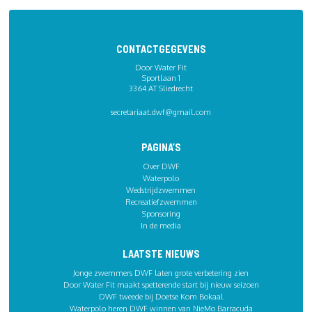
CONTACTGEGEVENS
Door Water Fit
Sportlaan 1
3364 AT Sliedrecht
secretariaat.dwf@gmail.com
PAGINA’S
Over DWF
Waterpolo
Wedstrijdzwemmen
Recreatiefzwemmen
Sponsoring
In de media
LAATSTE NIEUWS
Jonge zwemmers DWF laten grote verbetering zien
Door Water Fit maakt spetterende start bij nieuw seizoen
DWF tweede bij Doetse Kom Bokaal
Waterpolo heren DWF winnen van NieMo Barracuda