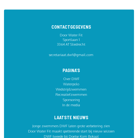
CONTACTGEGEVENS
Door Water Fit
Sportlaan 1
3364 AT Sliedrecht
secretariaat.dwf@gmail.com
PAGINA’S
Over DWF
Waterpolo
Wedstrijdzwemmen
Recreatiefzwemmen
Sponsoring
In de media
LAATSTE NIEUWS
Jonge zwemmers DWF laten grote verbetering zien
Door Water Fit maakt spetterende start bij nieuw seizoen
DWF tweede bij Doetse Kom Bokaal