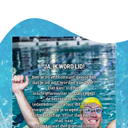
JA, IK WORD LID!
Ben je zo enthousiast geworden
dat je lid wilt worden van DWF?
Dat kan! Vul het
inschrijfformulier in. Dan regelt
de secretaris en/of
ledenadministrateur dit zo snel
mogelijk! Heb je vragen over het
lidmaatschap, stuur dan een e-
mail naar
secretariaat.dwf@gmail.com!