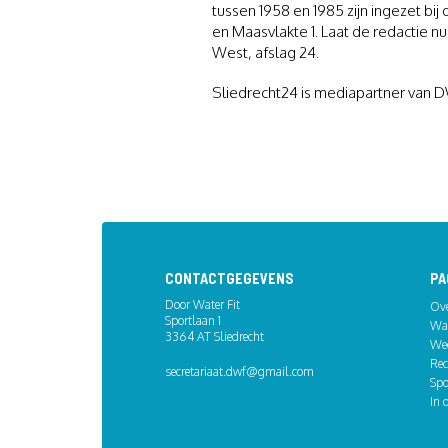
tussen 1958 en 1985 zijn ingezet b
en Maasvlakte 1. Laat de redactie nu 
West, afslag 24.
Sliedrecht24 is mediapartner van 
CONTACTGEGEVENS
PA
Door Water Fit
Ov
Sportlaan 1
Wat
3364 AT Sliedrecht
We
Rec
secretariaat.dwf@gmail.com
Spo
In 