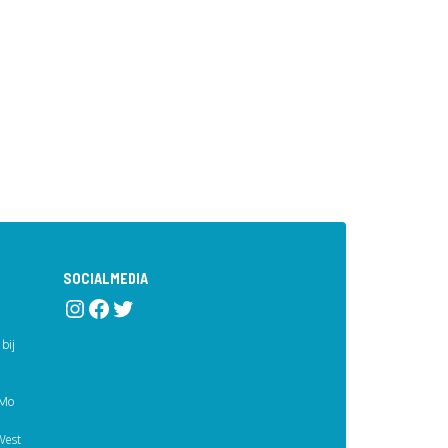
SOCIALMEDIA
Instagram
Facebook
Twitter
bij
eMo
West