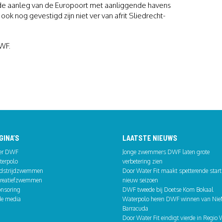
ij de aanleg van de Europoort met aanliggende havens
ook nog gevestigd zijn niet ver van afrit Sliedrecht-
DWF.
GINA’S
LAATSTE NIEUWS
er DWF
Jonge zwemmers DWF laten grote
erpolo
verbetering zien
dstrijdzwemmen
Door Water Fit maakt spetterende start 
reatiefzwemmen
nieuw seizoen
nsoring
DWF tweede bij Doetse Kom Bokaal
de media
Waterpolo heren DWF winnen van Ni
Barracuda
Door Water Fit eindigt vierde in Regio 