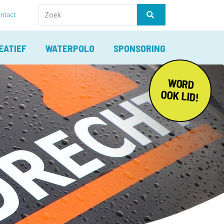
ntact
EATIEF
WATERPOLO
SPONSORING
WORD
OOK LID!