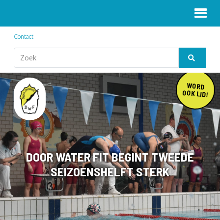
Contact
WORD
OOK LID!
DOOR WATER FIT BEGINT TWEEDE
SEIZOENSHELFT STERK