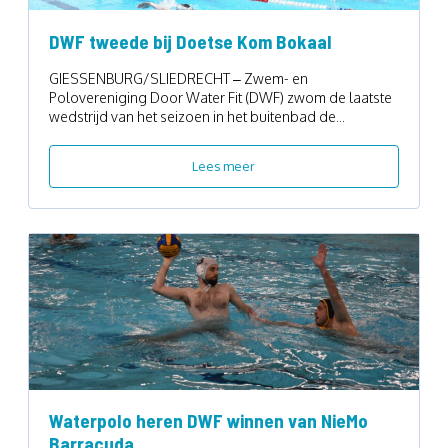
DWF tweede bij Doetse Kom Bokaal
GIESSENBURG/SLIEDRECHT – Zwem- en
Polovereniging Door Water Fit (DWF) zwom de laatste
wedstrijd van het seizoen in het buitenbad de...
Lees meer
Waterpolo heren DWF winnen van NieMo
Barracuda