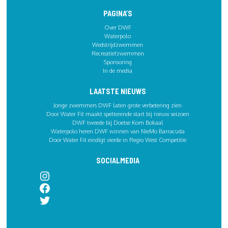
PAGINA’S
Over DWF
Waterpolo
Wedstrijdzwemmen
Recreatiefzwemmen
Sponsoring
In de media
LAATSTE NIEUWS
Jonge zwemmers DWF laten grote verbetering zien
Door Water Fit maakt spetterende start bij nieuw seizoen
DWF tweede bij Doetse Kom Bokaal
Waterpolo heren DWF winnen van NieMo Barracuda
Door Water Fit eindigt vierde in Regio West Competitie
SOCIALMEDIA
Instagram
Facebook
Twitter