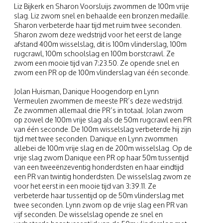
Liz Bijkerk en Sharon Voorsluijs zwommen de 100m vrije
slag. Liz zwom snel en behaalde een bronzen medaille.
Sharon verbeterde haar tijd met ruim twee seconden.
Sharon zwom deze wedstrijd voor het eerst de lange
afstand 400m wisselslag, dit is 100m vlinderslag, 100m
rugcrawl, 100m schoolslag en 100m borstcrawl. Ze
zwom een mooie tijd van 7:23.50. Ze opende snel en
zwom een PR op de 100m vlinderslag van één seconde.
Jolan Huisman, Danique Hoogendorp en Lynn
Vermeulen zwommen de meeste PR’s deze wedstrijd.
Ze zwommen allemaal drie PR’s in totaal. Jolan zwom
op zowel de 100m vrije slag als de 50m rugcrawl een PR
van één seconde. De 100m wisselslag verbeterde hij zijn
tijd met twee seconden. Danique en Lynn zwommen
allebei de 100m vrije slag en de 200m wisselslag. Op de
vrije slag zwom Danique een PR op haar 50m tussentijd
van een tweeënzeventig honderdsten en haar eindtijd
een PR van twintig honderdsten. De wisselslag zwom ze
voor het eerst in een mooie tijd van 3:39.11. Ze
verbeterde haar tussentijd op de 50m vlinderslag met
twee seconden. Lynn zwom op de vrije slag een PR van
vijf seconden. De wisselslag opende ze snel en