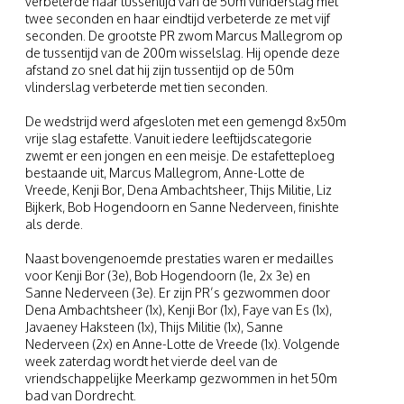
verbeterde haar tussentijd van de 50m vlinderslag met
twee seconden en haar eindtijd verbeterde ze met vijf
seconden. De grootste PR zwom Marcus Mallegrom op
de tussentijd van de 200m wisselslag. Hij opende deze
afstand zo snel dat hij zijn tussentijd op de 50m
vlinderslag verbeterde met tien seconden.
De wedstrijd werd afgesloten met een gemengd 8x50m
vrije slag estafette. Vanuit iedere leeftijdscategorie
zwemt er een jongen en een meisje. De estafetteploeg
bestaande uit, Marcus Mallegrom, Anne-Lotte de
Vreede, Kenji Bor, Dena Ambachtsheer, Thijs Militie, Liz
Bijkerk, Bob Hogendoorn en Sanne Nederveen, finishte
als derde.
Naast bovengenoemde prestaties waren er medailles
voor Kenji Bor (3e), Bob Hogendoorn (1e, 2x 3e) en
Sanne Nederveen (3e). Er zijn PR’s gezwommen door
Dena Ambachtsheer (1x), Kenji Bor (1x), Faye van Es (1x),
Javaeney Haksteen (1x), Thijs Militie (1x), Sanne
Nederveen (2x) en Anne-Lotte de Vreede (1x). Volgende
week zaterdag wordt het vierde deel van de
vriendschappelijke Meerkamp gezwommen in het 50m
bad van Dordrecht.